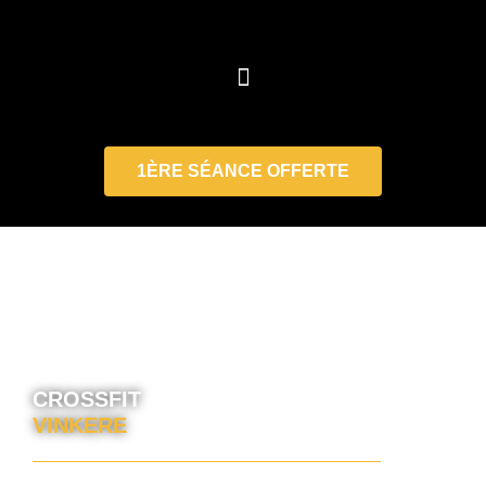
CrossFit Vinkere
1ÈRE SÉANCE OFFERTE
CROSSFIT
VINKERE