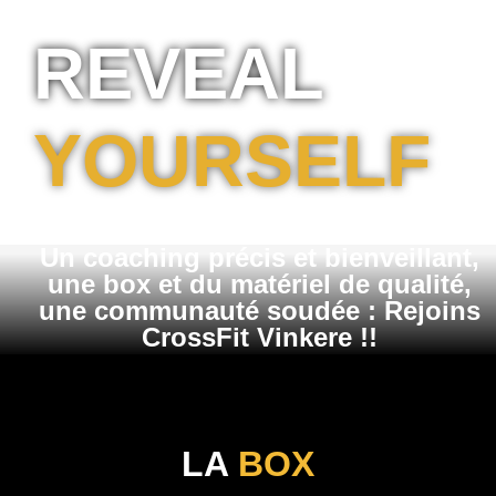
REVEAL
YOURSELF
Un coaching précis et bienveillant,
une box et du matériel de qualité,
une communauté soudée : Rejoins
CrossFit Vinkere !!
LA
BOX