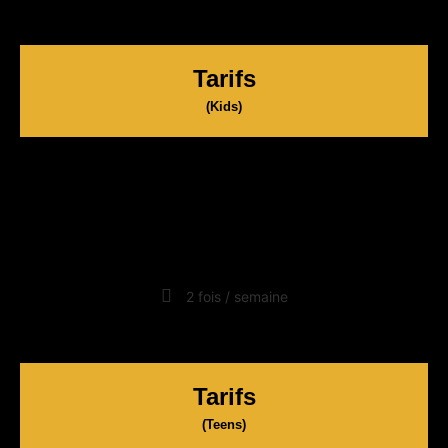
Tarifs
(Kids)
40€
/mois
2 fois / semaine
Tarifs
(Teens)