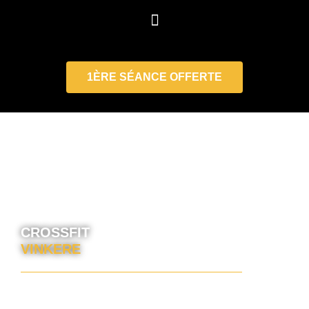
CrossFit Vinkere
1ÈRE SÉANCE OFFERTE
CROSSFIT
VINKERE